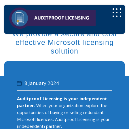
We provide a secure and cost
effective Microsoft licensing
solution
8 January 2024
Auditproof Licensing is your independent
partner.
When your organization explore the
opportunities of buying or selling redundant
Microsoft licences, Auditproof Licensing is your
(independent) partner.