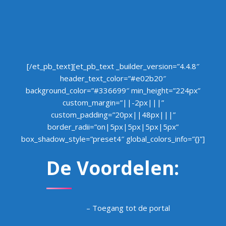
[/et_pb_text][et_pb_text _builder_version=”4.4.8″
header_text_color=”#e02b20″
background_color=”#336699″ min_height=”224px”
custom_margin=”||-2px|||”
custom_padding=”20px||48px|||”
border_radii=”on|5px|5px|5px|5px”
box_shadow_style=”preset4″ global_colors_info=”{}”]
De Voordelen:
– Toegang tot de portal