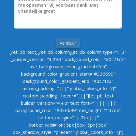
Verstuur
[/et_pb_text][/et_pb_column][et_pb_column type=”1_3″
_builder_version=”3.29.3″ background_color=”#0c71c3″
use_background_color_gradient=”on”
background_color_gradient_start=”#336699″
background_color_gradient_end=”#0c71c3″
custom_padding=”|||” global_colors_info=”{}”
custom_padding__hover=”|||”][et_pb_text
_builder_version=”4.4.8″ text_font=”||||||||”
background_color=”#336699″ min_height=”107px”
custom_margin=”||-7px|||”
border_radii=”on|5px|5px|5px|5px”
box_shadow_style=”preset4″ global_colors_info=”{}”]