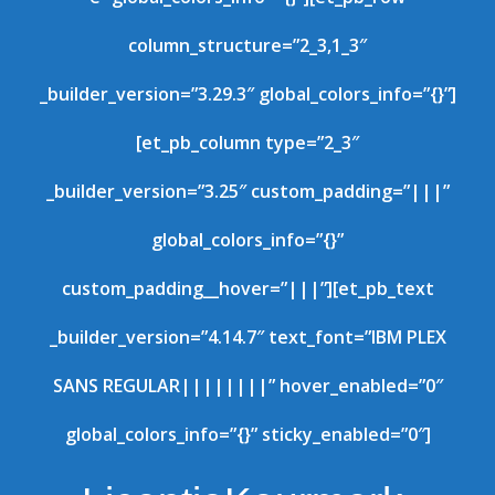
column_structure=”2_3,1_3″
_builder_version=”3.29.3″ global_colors_info=”{}”]
[et_pb_column type=”2_3″
_builder_version=”3.25″ custom_padding=”|||”
global_colors_info=”{}”
custom_padding__hover=”|||”][et_pb_text
_builder_version=”4.14.7″ text_font=”IBM PLEX
SANS REGULAR||||||||” hover_enabled=”0″
global_colors_info=”{}” sticky_enabled=”0″]