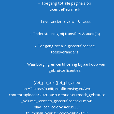
– Toegang tot alle pagina’s op
LicentieKeurmerk
– Leverancier reviews & casus
– Ondersteuning bij transfers & audit(‘s)
– Toegang tot alle gecertificeerde
toeleveranciers
– Waarborging en certificering bij aankoop van
gebruikte licenties
[/et_pb_text][et_pb_video
src=”https://auditprooflicensing.eu/wp-
content/uploads/2020/06/LicentieKeurmerk_gebruikte
_volume_licenties_gecertificeerd-1.mp4″
play_icon_color=”#cc9933″
thumbnail_overlay_color=”#0c71c3″