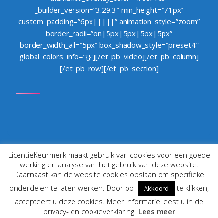
_builder_version=”3.29.3″ min_height=”71px”
custom_padding=”6px|||||” animation_style=”zoom”
border_radii=”on|5px|5px|5px|5px”
border_width_all=”5px” box_shadow_style=”preset4″
global_colors_info=”{}”][/et_pb_video][/et_pb_column]
[/et_pb_row][/et_pb_section]
LicentieKeurmerk maakt gebruik van cookies voor een goede
werking en analyse van het gebruik van deze website.
Daarnaast kan de website cookies opslaan om specifieke
© 2019 All Rights Reserved
onderdelen te laten werken. Door op
te klikken,
Akkoord
Privacy Policy
|
accepteert u deze cookies. Meer informatie leest u in de
privacy- en cookieverklaring.
Lees meer