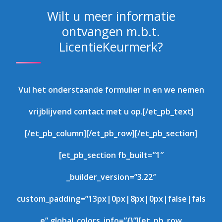
Wilt u meer informatie
ontvangen m.b.t.
LicentieKeurmerk?
Vul het onderstaande formulier in en we nemen
vrijblijvend contact met u op.[/et_pb_text]
[/et_pb_column][/et_pb_row][/et_pb_section]
[et_pb_section fb_built=”1″
_builder_version=”3.22″
custom_padding=”13px|0px|8px|0px|false|fals
e” global_colors_info=”{}”][et_pb_row