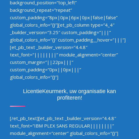
background_position=”top_left”
background_repeat=”repeat”
custom_padding=”8px|0px|6px|0px|false|false”
global_colors_info=”{}”][et_pb_column type=”4_4″
_builder_version=”3.25″ custom_padding=”|||”
global_colors_info=”{}” custom_padding__hover=”|||”]
[et_pb_text _builder_version=”4.4.8″
text_font=”||||||||” module_alignment=”center”
custom_margin=”||22px|||”
custom_padding=”0px||0px|||”
global_colors_info=”{}”]
LicentieKeurmerk, uw organisatie kan
profiteren!
[/et_pb_text][et_pb_text _builder_version=”4.4.8″
text_font=”IBM PLEX SANS REGULAR||||||||”
module_alignment=”center” global_colors_info=”{}”]