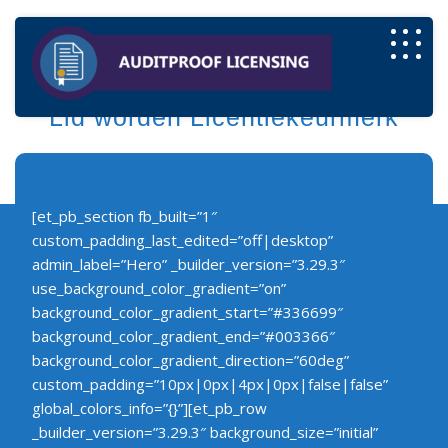
Lid worden Licentiekeurmerk
[et_pb_section fb_built=”1″
custom_padding_last_edited=”off|desktop”
admin_label=”Hero” _builder_version=”3.29.3″
use_background_color_gradient=”on”
background_color_gradient_start=”#336699″
background_color_gradient_end=”#003366″
background_color_gradient_direction=”60deg”
custom_padding=”10px|0px|4px|0px|false|false”
global_colors_info=”{}”][et_pb_row
_builder_version=”3.29.3″ background_size=”initial”